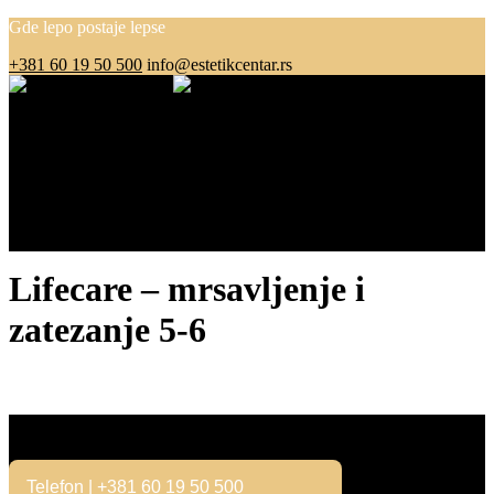
Gde lepo postaje lepse
+381 60 19 50 500
info@estetikcentar.rs
Menu
O nama
Estetska medicina
Pre i posle
Cenovnik
Blog
Kontakt
Lifecare – mrsavljenje i
zatezanje 5-6
Kontakt
Telefon | +381 60 19 50 500