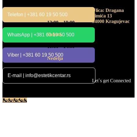
Ponedeljak – Petak
Ulica: Dragana
Telefon | +381 60 19 50 500
Simića 13
34000 Kragujevac
12:00 – 19:00
Subota
WhatsApp | +381 60 19 50 500
10:00 – 14:00
Viber | +381 60 19 50 500
Nedelja
Ne radimo
E-mail | info@estetikcentar.rs
Let`s get Connected
Sva prava su zadržana. ©
MasterPartner.rs
Pozovite nas