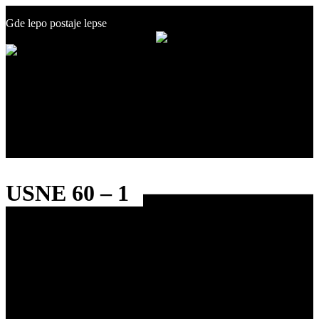
+381 60 19 50 500
Gde lepo postaje lepse
info@estetikcentar.rs
Menu
O nama
Estetska medicina
Pre i posle
Cenovnik
Blog
Kontakt
USNE 60 – 1
Kontakt
Radno vreme
Adresa