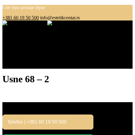
Gde lepo postaje lepse
+381 60 19 50 500
info@estetikcentar.rs
Menu
O nama
Estetska medicina
Pre i posle
Cenovnik
Blog
Kontakt
Usne 68 – 2
Kontakt
Telefon | +381 60 19 50 500