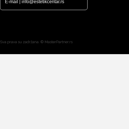
E-mail | info@estetikcentar.rs
Sva prava su zadržana. ©
MasterPartner.rs