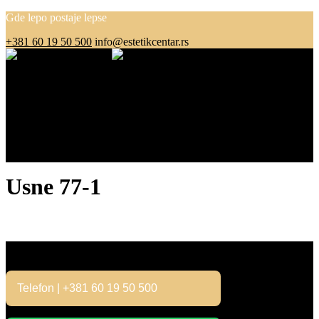
Gde lepo postaje lepse
+381 60 19 50 500
info@estetikcentar.rs
Menu
O nama
Estetska medicina
Pre i posle
Cenovnik
Blog
Kontakt
Usne 77-1
Kontakt
Telefon | +381 60 19 50 500