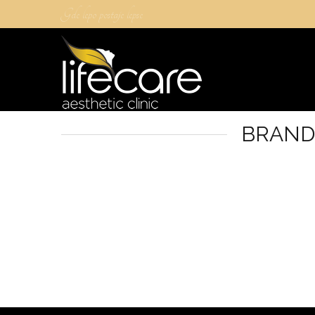
Gde lepo postaje lepse
BRAND