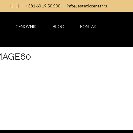
+381 60 19 50 500
info@estetikcentar.rs
CENOVNIK
BLOG
KONTAKT
MAGE60