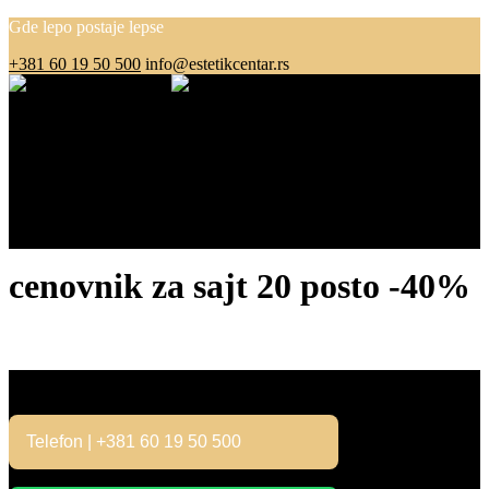
Gde lepo postaje lepse
+381 60 19 50 500
info@estetikcentar.rs
Menu
O nama
Estetska medicina
Pre i posle
Cenovnik
Blog
Kontakt
cenovnik za sajt 20 posto -40%
Kontakt
Telefon | +381 60 19 50 500