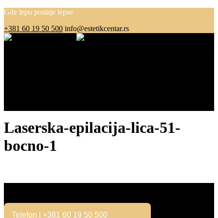
Gde lepo postaje lepse
+381 60 19 50 500
info@estetikcentar.rs
Menu
O nama
Estetska medicina
Pre i posle
Cenovnik
Blog
Kontakt
Laserska-epilacija-lica-51-
bocno-1
Kontakt
Telefon | +381 60 19 50 500