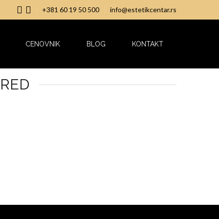
+381 60 19 50 500
info@estetikcentar.rs
CENOVNIK
BLOG
KONTAKT
PRED