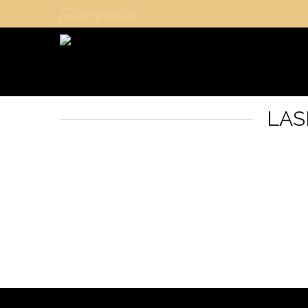
Gde lepo postaje lepse
LAS