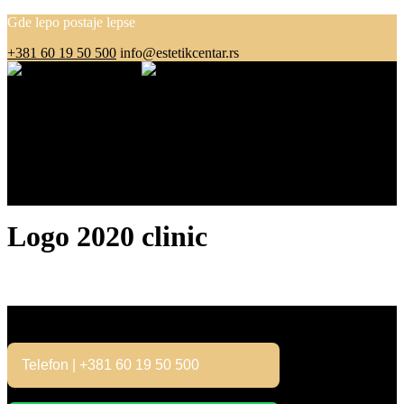
Gde lepo postaje lepse
+381 60 19 50 500
info@estetikcentar.rs
Menu
O nama
Estetska medicina
Pre i posle
Cenovnik
Blog
Kontakt
Logo 2020 clinic
Kontakt
Telefon | +381 60 19 50 500