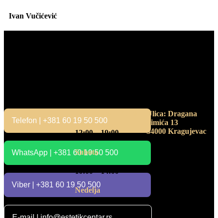
Ivan Vučićević
Kontakt
Radno vreme
Adresa
Ponedeljak – Petak
Ulica: Dragana
Telefon | +381 60 19 50 500
Simića 13
34000 Kragujevac
12:00 – 19:00
Subota
WhatsApp | +381 60 19 50 500
10:00 – 14:00
Viber | +381 60 19 50 500
Nedelja
Ne radimo
E-mail | info@estetikcentar.rs