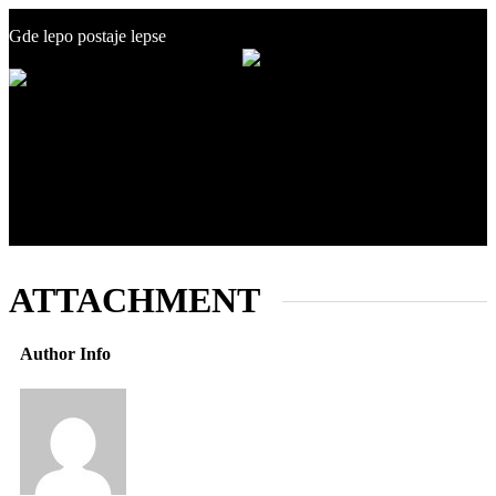
+381 60 19 50 500
Gde lepo postaje lepse
info@estetikcentar.rs
Menu
O nama
Estetska medicina
Pre i posle
Cenovnik
Blog
Kontakt
ATTACHMENT
Author Info