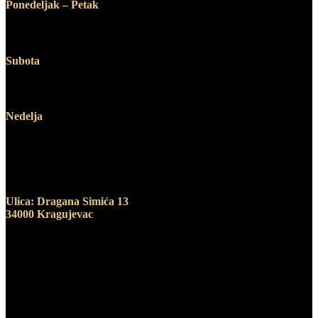
Ponedeljak – Petak
12:00 – 19:00
Subota
10:00 – 14:00
Nedelja
Ne radimo
Adresa
Ulica: Dragana Simića 13
34000 Kragujevac