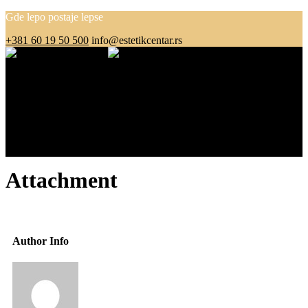
Gde lepo postaje lepse
+381 60 19 50 500
info@estetikcentar.rs
Menu
O nama
Estetska medicina
Pre i posle
Cenovnik
Blog
Kontakt
Attachment
Author Info