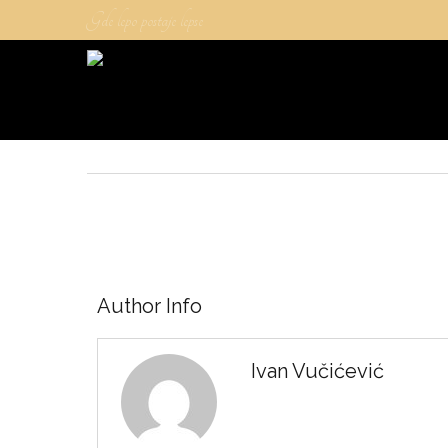
Gde lepo postaje lepse
Author Info
Ivan Vučićević