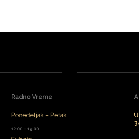
Radno Vreme
A
Ponedeljak – Petak
U
3
12:00 – 19:00