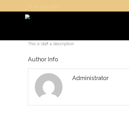
Gde lepo postaje lepse
This is staff 4 description
Author Info
Administrator