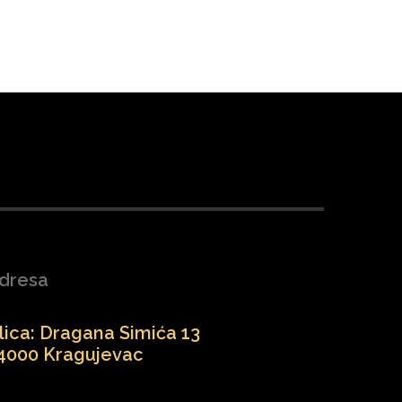
dresa
lica: Dragana Simića 13
4000 Kragujevac