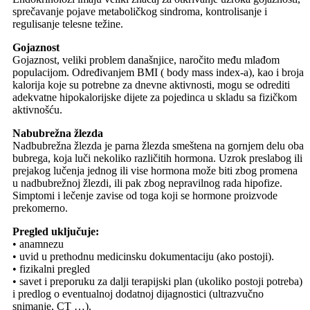
sprečavanje pojave metaboličkog sindroma, kontrolisanje i
regulisanje telesne težine.
Gojaznost
Gojaznost, veliki problem današnjice, naročito među mlađom
populacijom. Određivanjem BMI ( body mass index-a), kao i broja
kalorija koje su potrebne za dnevne aktivnosti, mogu se odrediti
adekvatne hipokalorijske dijete za pojedinca u skladu sa fizičkom
aktivnošću.
Nabubrežna žlezda
Nadbubrežna žlezda je parna žlezda smeštena na gornjem delu oba
bubrega, koja luči nekoliko različitih hormona. Uzrok preslabog ili
prejakog lučenja jednog ili vise hormona može biti zbog promena
u nadbubrežnoj žlezdi, ili pak zbog nepravilnog rada hipofize.
Simptomi i lečenje zavise od toga koji se hormone proizvode
prekomerno.
Pregled uključuje:
• anamnezu
• uvid u prethodnu medicinsku dokumentaciju (ako postoji).
• fizikalni pregled
• savet i preporuku za dalji terapijski plan (ukoliko postoji potreba)
i predlog o eventualnoj dodatnoj dijagnostici (ultrazvučno
snimanje, CT …).