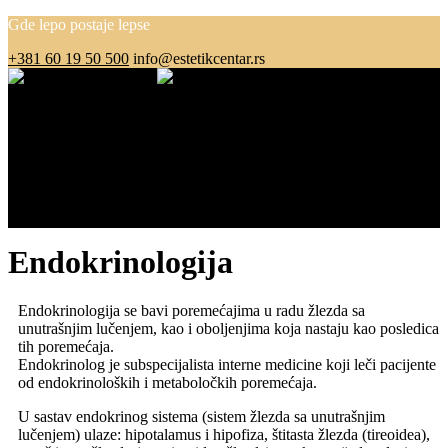
Gde lepo postaje lepse
+381 60 19 50 500
info@estetikcentar.rs
Menu
O nama
Estetska medicina
Pre i posle
Cenovnik
Blog
Kontakt
Endokrinologija
Endokrinologija se bavi poremećajima u radu žlezda sa
unutrašnjim lučenjem, kao i oboljenjima koja nastaju kao posledica
tih poremećaja.
Endokrinolog je subspecijalista interne medicine koji leči pacijente
od endokrinoloških i metaboločkih poremećaja.
U sastav endokrinog sistema (sistem žlezda sa unutrašnjim
lučenjem) ulaze: hipotalamus i hipofiza, štitasta žlezda (tireoidea),