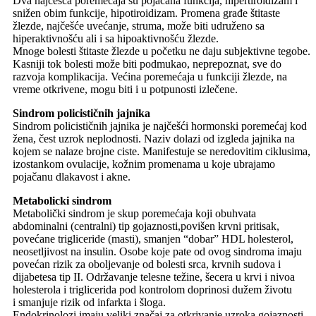
Dva najčešća poremećaja su pojačana funkcija, hipertiroidizam i
snižen obim funkcije, hipotiroidizam. Promena građe štitaste
žlezde, najčešće uvećanje, struma, može biti udruženo sa
hiperaktivnošću ali i sa hipoaktivnošću žlezde.
Mnoge bolesti štitaste žlezde u početku ne daju subjektivne tegobe.
Kasniji tok bolesti može biti podmukao, neprepoznat, sve do
razvoja komplikacija. Većina poremećaja u funkciji žlezde, na
vreme otkrivene, mogu biti i u potpunosti izlečene.
Sindrom policističnih jajnika
Sindrom policističnih jajnika je najčešći hormonski poremećaj kod
žena, čest uzrok neplodnosti. Naziv dolazi od izgleda jajnika na
kojem se nalaze brojne ciste. Manifestuje se neredovitim ciklusima,
izostankom ovulacije, kožnim promenama u koje ubrajamo
pojačanu dlakavost i akne.
Metabolicki sindrom
Metabolički sindrom je skup poremećaja koji obuhvata
abdominalni (centralni) tip gojaznosti,povišen krvni pritisak,
povećane trigliceride (masti), smanjen “dobar” HDL holesterol,
neosetljivost na insulin. Osobe koje pate od ovog sindroma imaju
povećan rizik za oboljevanje od bolesti srca, krvnih sudova i
dijabetesa tip II. Održavanje telesne težine, šecera u krvi i nivoa
holesterola i triglicerida pod kontrolom doprinosi dužem životu
i smanjuje rizik od infarkta i šloga.
Endokrinolozi imaju veliki značaj za otkrivanje uzroka gojaznosti,