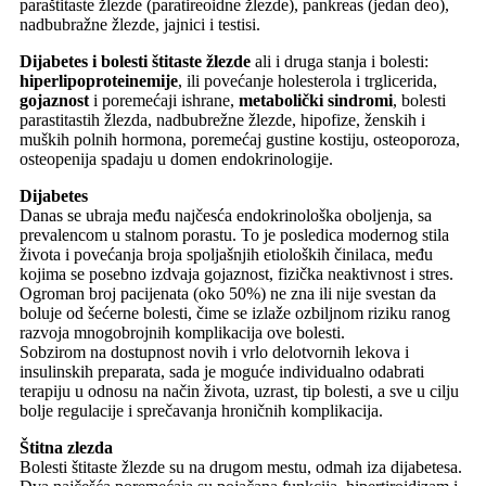
paraštitaste žlezde (paratireoidne žlezde), pankreas (jedan deo),
nadbubražne žlezde, jajnici i testisi.
Dijabetes i bolesti štitaste žlezde
ali i druga stanja i bolesti:
hiperlipoproteinemije
, ili povećanje holesterola i trglicerida,
gojaznost
i poremećaji ishrane,
metabolički sindromi
, bolesti
parastitastih žlezda, nadbubrežne žlezde, hipofize, ženskih i
muških polnih hormona, poremećaj gustine kostiju, osteoporoza,
osteopenija spadaju u domen endokrinologije.
Dijabetes
Danas se ubraja među najčesća endokrinološka oboljenja, sa
prevalencom u stalnom porastu. To je posledica modernog stila
života i povećanja broja spoljašnjih etioloških činilaca, među
kojima se posebno izdvaja gojaznost, fizička neaktivnost i stres.
Ogroman broj pacijenata (oko 50%) ne zna ili nije svestan da
boluje od šećerne bolesti, čime se izlaže ozbiljnom riziku ranog
razvoja mnogobrojnih komplikacija ove bolesti.
Sobzirom na dostupnost novih i vrlo delotvornih lekova i
insulinskih preparata, sada je moguće individualno odabrati
terapiju u odnosu na način života, uzrast, tip bolesti, a sve u cilju
bolje regulacije i sprečavanja hroničnih komplikacija.
Štitna zlezda
Bolesti štitaste žlezde su na drugom mestu, odmah iza dijabetesa.