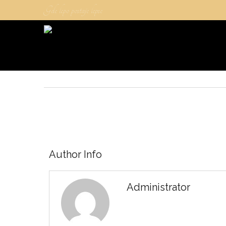
Gde lepo postaje lepse
Author Info
Administrator