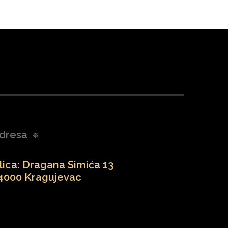
dresa
lica: Dragana Simića 13
4000 Kragujevac