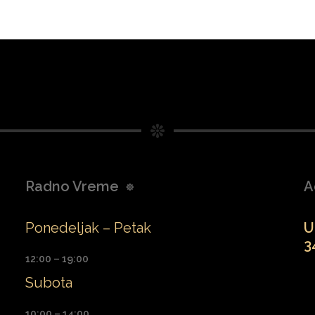
Radno Vreme
A
Ponedeljak – Petak
U
3
12:00 – 19:00
Subota
10:00 – 14:00