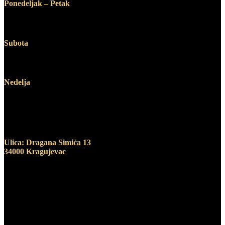
Ponedeljak – Petak
12:00 – 19:00
Subota
10:00 – 14:00
Nedelja
Ne radimo
Adresa
Ulica: Dragana Simića 13
34000 Kragujevac