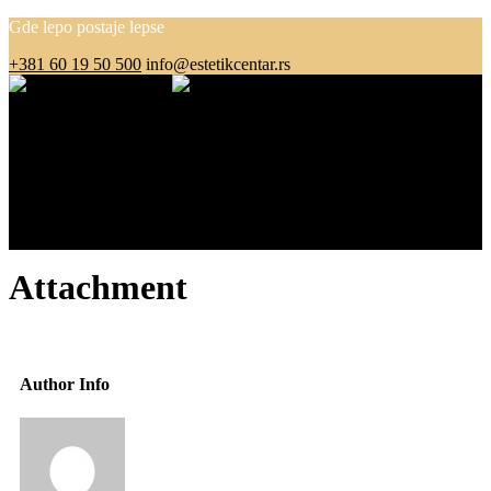
Gde lepo postaje lepse
+381 60 19 50 500
info@estetikcentar.rs
Menu
O nama
Estetska medicina
Pre i posle
Cenovnik
Blog
Kontakt
Attachment
Author Info