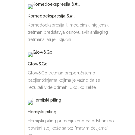
Komedoekspresija &#...
Komedoekspresija ili medicinski higijenski
tretman predstavlja osnovu svih antiaging
tretmana, ali je i ključni...
Glow&Go
Glow&Go tretman preporučujemo
pacijentkinjama kojima je važno da se
rezultati vide odmah. Ukoliko želite...
Hemijski piling
Hemijski piling primenjujemo da odstranimo
površni sloj kože sa tkz ”mrtvim ćelijama” i