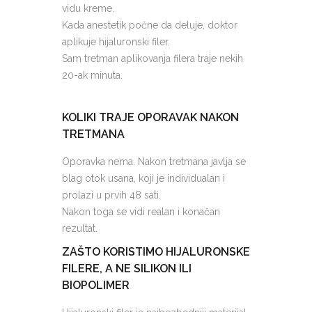
vidu kreme.
Kada anestetik počne da deluje, doktor
aplikuje hijaluronski filer.
Sam tretman aplikovanja filera traje nekih
20-ak minuta.
KOLIKI TRAJE OPORAVAK NAKON
TRETMANA
Oporavka nema. Nakon tretmana javlja se
blag otok usana, koji je individualan i
prolazi u prvih 48 sati.
Nakon toga se vidi realan i konačan
rezultat.
ZAŠTO KORISTIMO HIJALURONSKE
FILERE, A NE SILIKON ILI
BIOPOLIMER