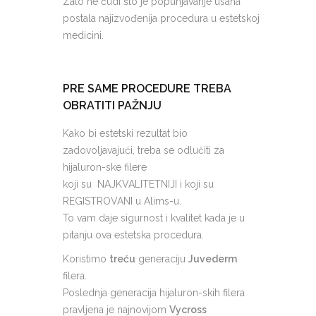
Zato ne čudi što je popunjavanje usana
postala najizvođenija procedura u estetskoj
medicini.
PRE SAME PROCEDURE TREBA
OBRATITI PAŽNJU
Kako bi estetski rezultat bio
zadovoljavajući, treba se odlučiti za
hijaluron-ske filere
koji su NAJKVALITETNIJI i koji su
REGISTROVANI u Alims-u.
To vam daje sigurnost i kvalitet kada je u
pitanju ova estetska procedura.
Koristimo
treću
generaciju
Juvederm
filera.
Poslednja generacija hijaluron-skih filera
pravljena je najnovijom
Vycross