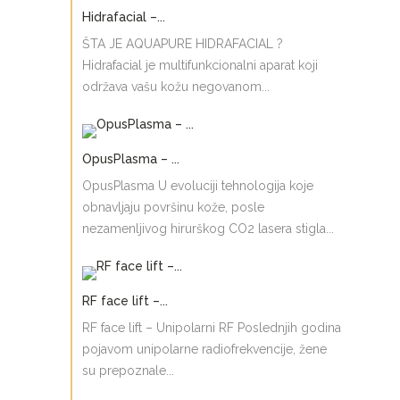
Hidrafacial –...
ŠTA JE AQUAPURE HIDRAFACIAL ?
Hidrafacial je multifunkcionalni aparat koji
održava vašu kožu negovanom...
OpusPlasma – ...
OpusPlasma U evoluciji tehnologija koje
obnavljaju površinu kože, posle
nezamenljivog hirurškog CO2 lasera stigla...
RF face lift –...
RF face lift – Unipolarni RF Poslednjih godina
pojavom unipolarne radiofrekvencije, žene
su prepoznale...