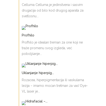
Celluma Celluma je jedinstvena i sasvim
drugačija od bilo kod drugog aparata za
svetlosnu...
Profhilo
Profhilo je idealan treman za one koji ne
traže promenu svog izgleda, već
poboljšanje...
Uklanjanje hiperpig...
Rozacea, hiperpigmentacija ili vaskularna
lezija – imamo moćan tretman za vas! Dye-
VL laser je...