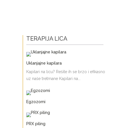
TERAPIJA LICA
Uklanjajne kapilara
Kapilari na licu? Rešite ih se brzo i efikasno
uz naše tretmane Kapilari na...
Egzozomi
PRX piling