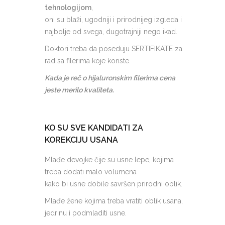
tehnologijom
,
oni su blaži, ugodniji i prirodnijeg izgleda i
najbolje od svega, dugotrajniji nego ikad.
Doktori treba da poseduju SERTIFIKATE za
rad sa filerima koje koriste.
Kada je reč o hijaluronskim filerima cena
jeste merilo kvaliteta.
KO SU SVE KANDIDATI ZA
KOREKCIJU USANA
Mlađe devojke čije su usne lepe, kojima
treba dodati malo volumena
kako bi usne dobile savršen prirodni oblik.
Mlađe žene kojima treba vratiti oblik usana,
jedrinu i podmladiti usne.