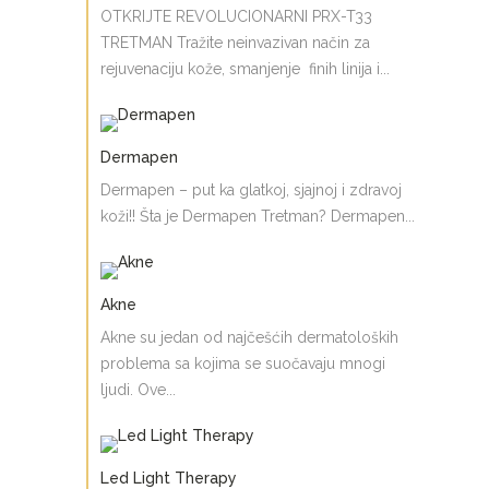
OTKRIJTE REVOLUCIONARNI PRX-T33
TRETMAN Tražite neinvazivan način za
rejuvenaciju kože, smanjenje finih linija i...
Dermapen
Dermapen – put ka glatkoj, sjajnoj i zdravoj
koži!! Šta je Dermapen Tretman? Dermapen...
Akne
Akne su jedan od najčešćih dermatoloških
problema sa kojima se suočavaju mnogi
ljudi. Ove...
Led Light Therapy