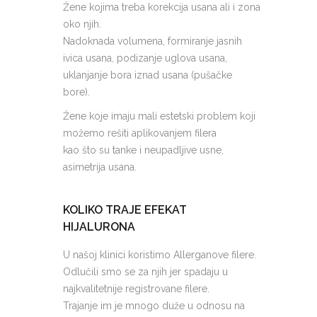
Žene kojima treba korekcija usana ali i zona
oko njih.
Nadoknada volumena, formiranje jasnih
ivica usana, podizanje uglova usana,
uklanjanje bora iznad usana (pušačke
bore).
Žene koje imaju mali estetski problem koji
možemo rešiti aplikovanjem filera
kao što su tanke i neupadljive usne,
asimetrija usana.
KOLIKO TRAJE EFEKAT
HIJALURONA
U našoj klinici koristimo Allerganove filere.
Odlučili smo se za njih jer spadaju u
najkvalitetnije registrovane filere.
Trajanje im je mnogo duže u odnosu na