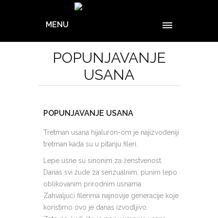
MENU
POPUNJAVANJE
USANA
POPUNJAVANJE USANA
Tretman usana hijaluron-om je najizvođeniji
tretman kada su u pitanju fileri.
Lepe usne su sinonim za ženstvenost.
Danas svi žude za senzualnim, punim lepo
oblikovanim prirodnim usnama.
Zahvaljući filerima najnovije generacije koje
koristimo ovo je danas izvodljivo.