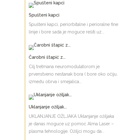
Spušteni kapci
Spušteni kapci, periorbitalne i perioralne fine
linije i bore sada je moguće rešiti uz...
Čarobni štapić z...
Cilj tretmana neuromodulatorom je
prvenstveno nestanak bora ( bore oko očiju,
između obrva i smejalica...
Uklanjanje ožiljak...
UKLANJANJE OŽLJAKA Uklanjanje ožiljaka
je danas moguće uz pomoć Alma Laser –
plasma tehnologije. Ožiljci mogu da...