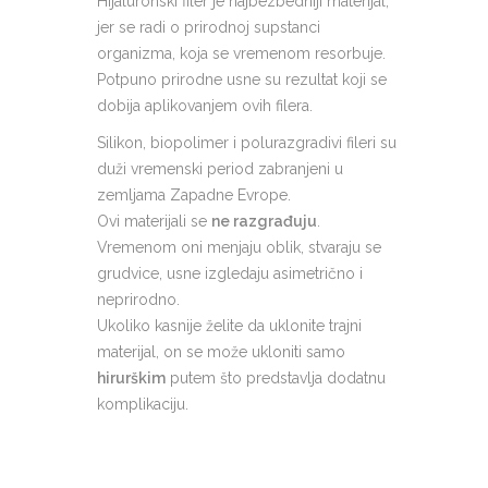
Hijaluronski filer je najbezbedniji materijal,
jer se radi o prirodnoj supstanci
organizma, koja se vremenom resorbuje.
Potpuno prirodne usne su rezultat koji se
dobija aplikovanjem ovih filera.
Silikon, biopolimer i polurazgradivi fileri su
duži vremenski period zabranjeni u
zemljama Zapadne Evrope.
Ovi materijali se
ne razgrađuju
.
Vremenom oni menjaju oblik, stvaraju se
grudvice, usne izgledaju asimetrično i
neprirodno.
Ukoliko kasnije želite da uklonite trajni
materijal, on se može ukloniti samo
hirurškim
putem što predstavlja dodatnu
komplikaciju.