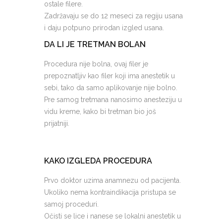
ostale filere.
Zadržavaju se do 12 meseci za regiju usana
i daju potpuno prirodan izgled usana.
DA LI JE TRETMAN BOLAN
Procedura nije bolna, ovaj filer je
prepoznatljiv kao filer koji ima anestetik u
sebi, tako da samo aplikovanje nije bolno.
Pre samog tretmana nanosimo anesteziju u
vidu kreme, kako bi tretman bio još
prijatniji.
KAKO IZGLEDA PROCEDURA
Prvo doktor uzima anamnezu od pacijenta.
Ukoliko nema kontraindikacija pristupa se
samoj proceduri.
Očisti se lice i nanese se lokalni anestetik u