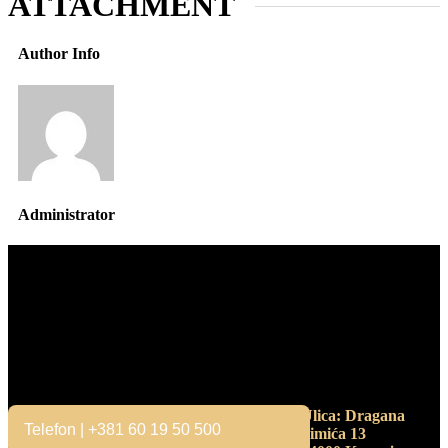
ATTACHMENT
Author Info
Administrator
Kontakt
Radno vreme
Adresa
Ponedeljak – Petak
Ulica: Dragana
Telefon | +381 60 19 50 500
Simića 13