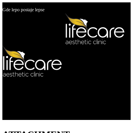
+381 60 19 50 500
Gde lepo postaje lepse
info@estetikcentar.rs
Menu
O nama
Estetska medicina
Pre i posle
Cenovnik
Blog
Kontakt