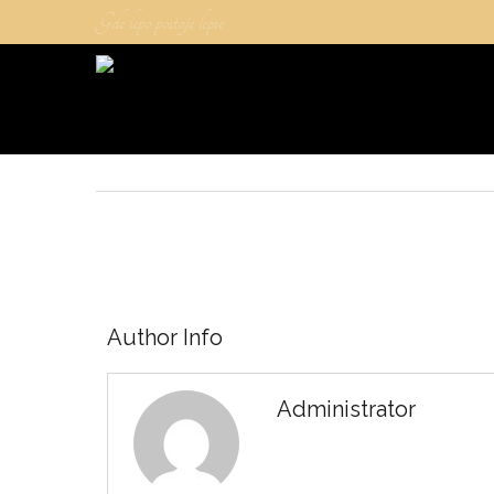
Gde lepo postaje lepse
Author Info
Administrator