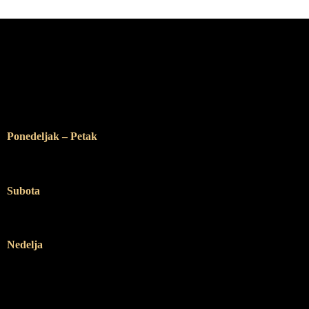
Radno vreme
Ponedeljak – Petak
12:00 – 19:00
Subota
10:00 – 14:00
Nedelja
Ne radimo