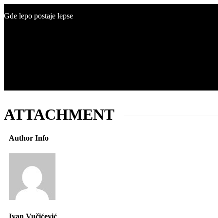
Gde lepo postaje lepse
O nama
Estetska medicina
Pre i posle
Cenovnik
Blog
Kontakt
ATTACHMENT
Author Info
Ivan Vučićević