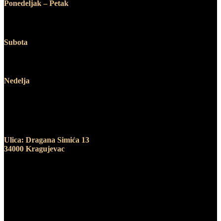
Ponedeljak – Petak
12:00 – 19:00
Subota
10:00 – 14:00
Nedelja
Ne radimo
Adresa
Ulica: Dragana Simića 13
34000 Kragujevac