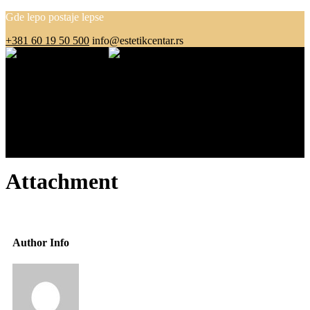
Gde lepo postaje lepse
+381 60 19 50 500
info@estetikcentar.rs
Menu
O nama
Estetska medicina
Pre i posle
Cenovnik
Blog
Kontakt
Attachment
Author Info