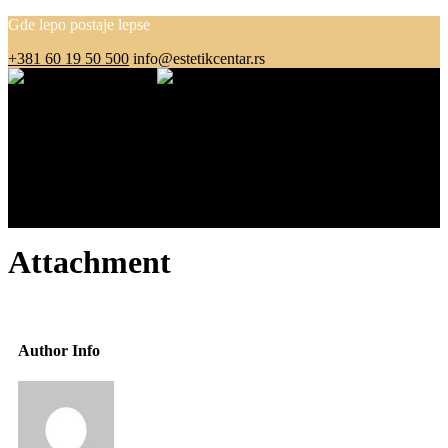
Gde lepo postaje lepse
+381 60 19 50 500
info@estetikcentar.rs
Menu
O nama
Estetska medicina
Pre i posle
Cenovnik
Blog
Kontakt
Attachment
Author Info