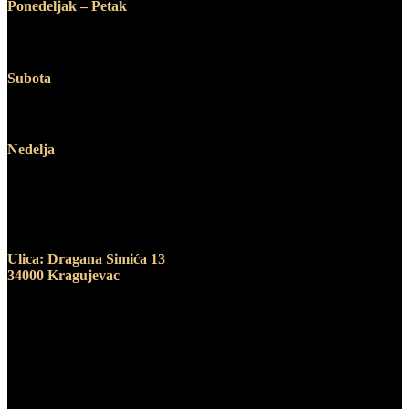
Ponedeljak – Petak
12:00 – 19:00
Subota
10:00 – 14:00
Nedelja
Ne radimo
Adresa
Ulica: Dragana Simića 13
34000 Kragujevac