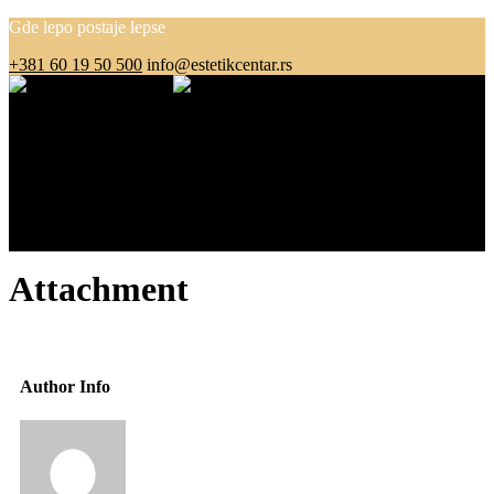
Gde lepo postaje lepse
+381 60 19 50 500
info@estetikcentar.rs
Menu
O nama
Estetska medicina
Pre i posle
Cenovnik
Blog
Kontakt
Attachment
Author Info