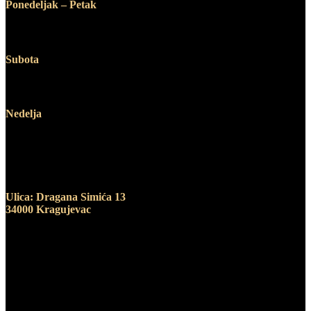
Ponedeljak – Petak
12:00 – 19:00
Subota
10:00 – 14:00
Nedelja
Ne radimo
Adresa
Ulica: Dragana Simića 13
34000 Kragujevac