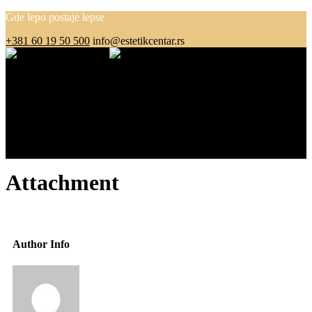
Gde lepo postaje lepse
+381 60 19 50 500
info@estetikcentar.rs
Menu
O nama
Estetska medicina
Pre i posle
Cenovnik
Blog
Kontakt
Attachment
Author Info