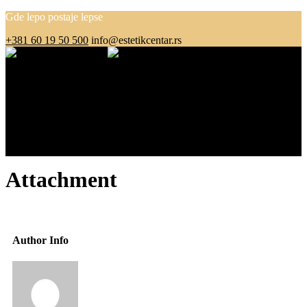
Gde lepo postaje lepse
+381 60 19 50 500
info@estetikcentar.rs
Menu
O nama
Estetska medicina
Pre i posle
Cenovnik
Blog
Kontakt
Attachment
Author Info