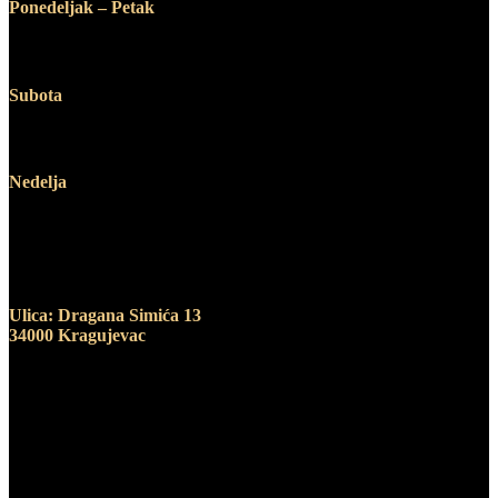
Ponedeljak – Petak
12:00 – 19:00
Subota
10:00 – 14:00
Nedelja
Ne radimo
Adresa
Ulica: Dragana Simića 13
34000 Kragujevac