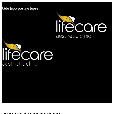
+381 60 19 50 500
Gde lepo postaje lepse
info@estetikcentar.rs
Menu
O nama
Estetska medicina
Pre i posle
Cenovnik
Blog
Kontakt