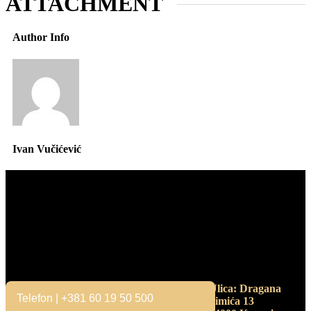
ATTACHMENT
Author Info
Ivan Vučićević
Kontakt
Radno vreme
Adresa
Ponedeljak – Petak
Ulica: Dragana
Telefon | +381 60 19 50 500
Simića 13