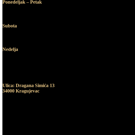
Ponedeljak – Petak
12:00 – 19:00
Subota
10:00 – 14:00
Nedelja
Ne radimo
Adresa
Ulica: Dragana Simića 13
34000 Kragujevac