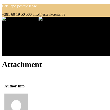
Gde lepo postaje lepse
+381 60 19 50 500
info@estetikcentar.rs
Menu
O nama
Estetska medicina
Pre i posle
Cenovnik
Blog
Kontakt
Attachment
Author Info