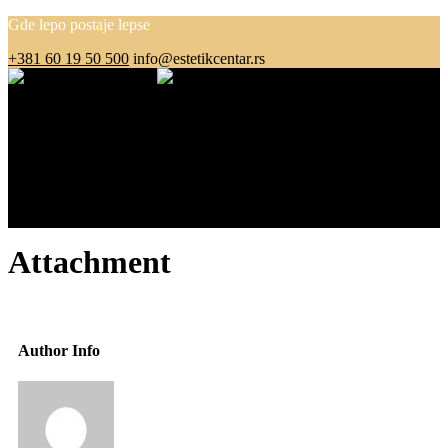
Gde lepo postaje lepse
+381 60 19 50 500
info@estetikcentar.rs
Menu
O nama
Estetska medicina
Pre i posle
Cenovnik
Blog
Kontakt
Attachment
Author Info