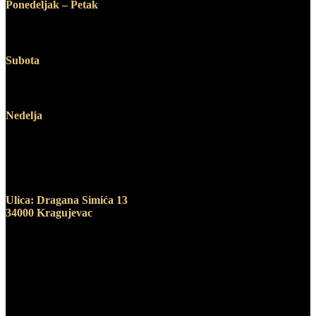
Ponedeljak – Petak
12:00 – 19:00
Subota
10:00 – 14:00
Nedelja
Ne radimo
Adresa
Ulica: Dragana Simića 13
34000 Kragujevac