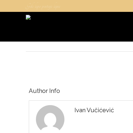
Gde lepo postaje lepse
Author Info
Ivan Vučićević