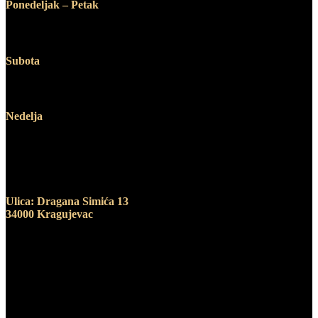
Ponedeljak – Petak
12:00 – 19:00
Subota
10:00 – 14:00
Nedelja
Ne radimo
Adresa
Ulica: Dragana Simića 13
34000 Kragujevac