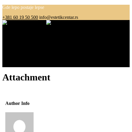
Gde lepo postaje lepse
+381 60 19 50 500
info@estetikcentar.rs
Menu
O nama
Estetska medicina
Pre i posle
Cenovnik
Blog
Kontakt
Attachment
Author Info