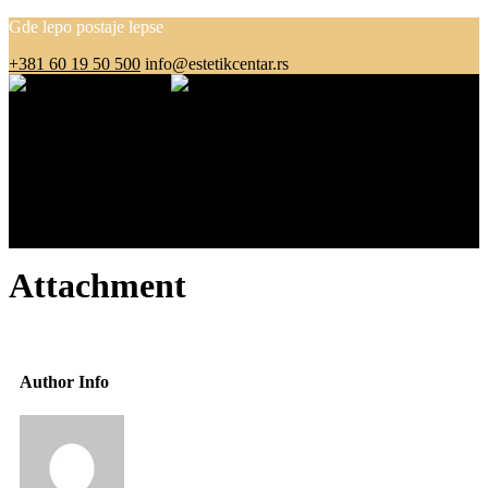
Gde lepo postaje lepse
+381 60 19 50 500
info@estetikcentar.rs
Menu
O nama
Estetska medicina
Pre i posle
Cenovnik
Blog
Kontakt
Attachment
Author Info