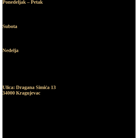
Ponedeljak – Petak
12:00 – 19:00
Subota
10:00 – 14:00
Nedelja
Ne radimo
Adresa
Ulica: Dragana Simića 13
34000 Kragujevac