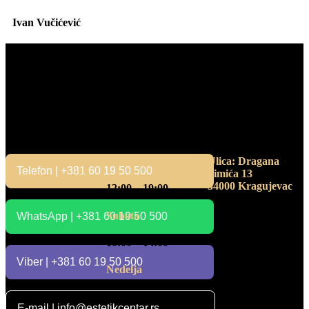
Ivan Vučićević
Kontakt
Radno vreme
Adresa
Ponedeljak – Petak
Ulica: Dragana
Telefon | +381 60 19 50 500
Simića 13
34000 Kragujevac
12:00 – 19:00
Subota
WhatsApp | +381 60 19 50 500
10:00 – 14:00
Viber | +381 60 19 50 500
Nedelja
Ne radimo
E-mail | info@estetikcentar.rs