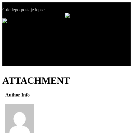
+381 60 19 50 500
Gde lepo postaje lepse
info@estetikcentar.rs
Menu
O nama
Estetska medicina
Pre i posle
Cenovnik
Blog
Kontakt
ATTACHMENT
Author Info